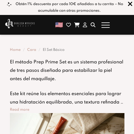
los
Obtén 1% descuento por cada 10€ añadidos a tu carrito – No
acumulable con otras promociones.
Home
Cara
El Set Básico
El método Prep Prime Set es un sistema profesional
de tres pasos diseñado para estabilizar la piel
antes del maquillaje.
Este kit reúne los elementos esenciales para lograr
una hidratación equilibrada, una textura refinada y
Read more
un cutis impecable de larga duración.
Si tu maquillaje se cuartea, se vuelve grasoso a