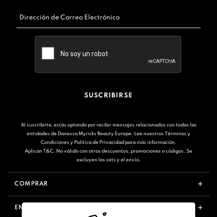
Dirección de Correo Electrónico
SUSCRIBIRSE
Al suscribirte, estás optando por recibir mensajes relacionados con todas las
entidades de Danessa Myricks Beauty Europe. Lee nuestros
Términos y
Condiciones
y
Política de Privacidad
para más información.
Aplican T&C. No válido con otros descuentos, promociones o códigos. Se
excluyen los sets y el envío.
COMPRAR
ENLACES ÚTILES