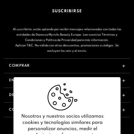
SUSCRIBIRSE
Al suscribirte, estás optando por recibir mensajes relacionados con todas las
entidades de Danessa Myricks Beauty Europe. Lee nuestros
Términos y
Condiciones
y
Política de Privacidad
para más información.
Aplican T&C. No válido con otros descuentos, promociones o códigos. Se
excluyen los sets y el envío.
COMPRAR
ENLACES ÚTILES
DESCUBRIR
CONTÁCTANOS
Nosotros y nuestros socios utilizamos
cookies y tecnologías similares para
personalizar anuncios, medir el